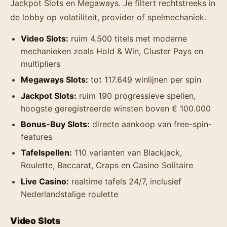
Jackpot Slots en Megaways. Je filtert rechtstreeks in
de lobby op volatiliteit, provider of spelmechaniek.
Video Slots:
ruim 4.500 titels met moderne
mechanieken zoals Hold & Win, Cluster Pays en
multipliers
Megaways Slots:
tot 117.649 winlijnen per spin
Jackpot Slots:
ruim 190 progressieve spellen,
hoogste geregistreerde winsten boven € 100.000
Bonus-Buy Slots:
directe aankoop van free-spin-
features
Tafelspellen:
110 varianten van Blackjack,
Roulette, Baccarat, Craps en Casino Solitaire
Live Casino:
realtime tafels 24/7, inclusief
Nederlandstalige roulette
Video Slots