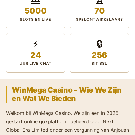
5000
70
SLOTS EN LIVE
SPELONTWIKKELAARS
⚡
🔒
24
256
UUR LIVE CHAT
BIT SSL
WinMega Casino – Wie We Zijn
en Wat We Bieden
Welkom bij WinMega Casino. We zijn een in 2025
gestart online gokplatform, beheerd door Next
Global Era Limited onder een vergunning van Anjouan