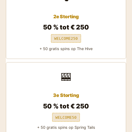
2e Storting
50 % tot € 250
WELCOME250
+ 50 gratis spins op The Hive
🎰
3e Storting
50 % tot € 250
WELCOME50
+ 50 gratis spins op Spring Tails