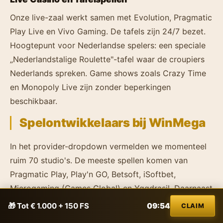
Onze live-zaal werkt samen met Evolution, Pragmatic
Play Live en Vivo Gaming. De tafels zijn 24/7 bezet.
Hoogtepunt voor Nederlandse spelers: een speciale
„Nederlandstalige Roulette"-tafel waar de croupiers
Nederlands spreken. Game shows zoals Crazy Time
en Monopoly Live zijn zonder beperkingen
beschikbaar.
Spelontwikkelaars bij WinMega
In het provider-dropdown vermelden we momenteel
ruim 70 studio's. De meeste spellen komen van
Pragmatic Play, Play'n GO, Betsoft, iSoftbet,
Microgaming (Games Global) en Yggdrasil. Daarnaast
zijn NetEnt, Red Tiger, Wazdan, Novomatic, Bragg,
🎁 Tot € 1.000 + 150 FS
09:52
CLAIM
Relax Gaming, BGaming, Quickspin, Evoplay,