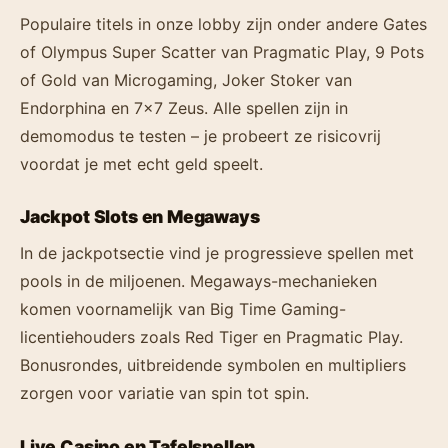
Populaire titels in onze lobby zijn onder andere Gates
of Olympus Super Scatter van Pragmatic Play, 9 Pots
of Gold van Microgaming, Joker Stoker van
Endorphina en 7x7 Zeus. Alle spellen zijn in
demomodus te testen – je probeert ze risicovrij
voordat je met echt geld speelt.
Jackpot Slots en Megaways
In de jackpotsectie vind je progressieve spellen met
pools in de miljoenen. Megaways-mechanieken
komen voornamelijk van Big Time Gaming-
licentiehouders zoals Red Tiger en Pragmatic Play.
Bonusrondes, uitbreidende symbolen en multipliers
zorgen voor variatie van spin tot spin.
Live Casino en Tafelspellen