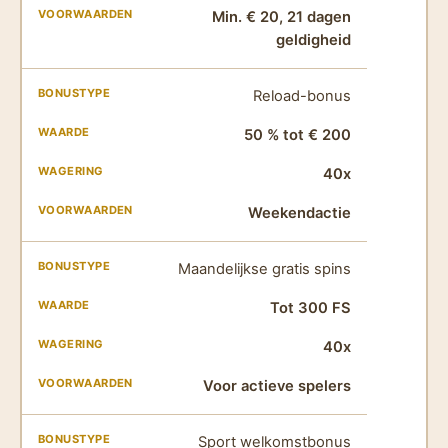
Min. € 20, 21 dagen
geldigheid
Reload-bonus
50 % tot € 200
40x
Weekendactie
Maandelijkse gratis spins
Tot 300 FS
40x
Voor actieve spelers
Sport welkomstbonus