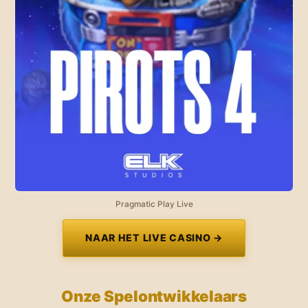
Pragmatic Play Live
NAAR HET LIVE CASINO →
Onze Spelontwikkelaars