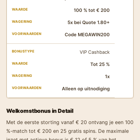
100 % tot € 200
5x bei Quote 1.80+
Code MEGAWIN200
VIP Cashback
Tot 25 %
1x
Alleen op uitnodiging
Welkomstbonus in Detail
Met de eerste storting vanaf € 20 ontvang je een 100
%-match tot € 200 en 25 gratis spins. De maximale
inzet met actieve bonus is € 12 of 5 % van het