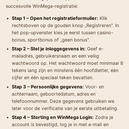
succesvolle WinMega-registratie:
Stap 1 – Open het registratieformulier:
Klik
rechtsboven op de gouden knop „Registreren". In
het pop-upvenster kies je eerst tussen casino-
bonus, sportbonus of „geen bonus".
Stap 2 – Stel je inloggegevens in:
Geef e-
mailadres, gebruikersnaam en een veilig
wachtwoord op. Het wachtwoord moet minimaal 8
tekens lang zijn en minstens één hoofdletter, één
cijfer en één speciaal teken bevatten.
Stap 3 – Persoonlijke gegevens:
Voor- en
achternaam, geboortedatum, adres en
telefoonnummer. Deze gegevens gebruiken we
later voor de verificatie van je eerste uitbetaling.
Stap 4 – Storting en WinMega Login:
Zodra je
account is bevestigd, log je in met e-mail en