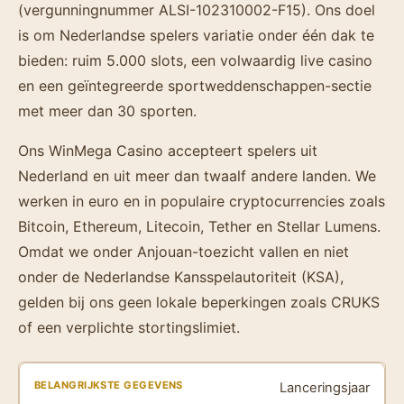
(vergunningnummer ALSI-102310002-F15). Ons doel
is om Nederlandse spelers variatie onder één dak te
bieden: ruim 5.000 slots, een volwaardig live casino
en een geïntegreerde sportweddenschappen-sectie
met meer dan 30 sporten.
Ons WinMega Casino accepteert spelers uit
Nederland en uit meer dan twaalf andere landen. We
werken in euro en in populaire cryptocurrencies zoals
Bitcoin, Ethereum, Litecoin, Tether en Stellar Lumens.
Omdat we onder Anjouan-toezicht vallen en niet
onder de Nederlandse Kansspelautoriteit (KSA),
gelden bij ons geen lokale beperkingen zoals CRUKS
of een verplichte stortingslimiet.
Lanceringsjaar