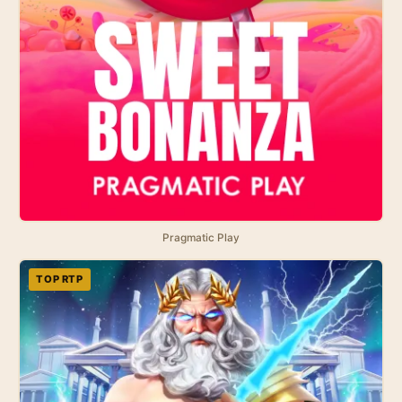
Pragmatic Play
TOP RTP