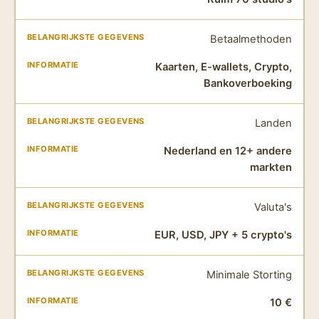
Betaalmethoden
Kaarten, E-wallets, Crypto,
Bankoverboeking
Landen
Nederland en 12+ andere
markten
Valuta's
EUR, USD, JPY + 5 crypto's
Minimale Storting
10 €