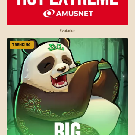
Evolution
TRENDING